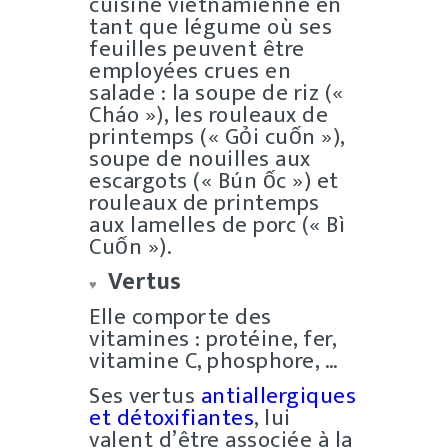
cuisine vietnamienne en
tant que légume où ses
feuilles peuvent être
employées crues en
salade : la soupe de riz («
Cháo »), les rouleaux de
printemps (« Gỏi cuốn »),
soupe de nouilles aux
escargots (« Bún ốc ») et
rouleaux de printemps
aux lamelles de porc (« Bì
Cuốn »).
Vertus
♥
Elle comporte des
vitamines : protéine, fer,
vitamine C, phosphore, …
Ses vertus
antiallergiques
et détoxifiantes
, lui
valent d’être associée à la