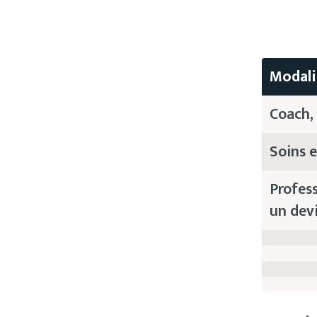
Modali
Coach,
Soins e
Profes
un dev