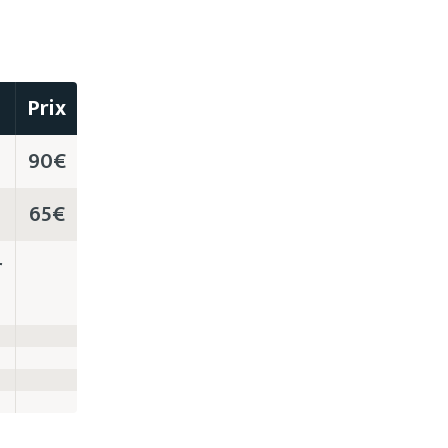
Prix
90€
65€
r