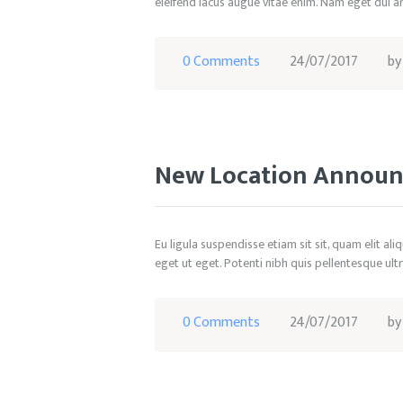
eleifend lacus augue vitae enim. Nam eget dui ar
0
Comments
24/07/2017
b
New Location Annou
Eu ligula suspendisse etiam sit sit, quam elit al
eget ut eget. Potenti nibh quis pellentesque ult
0
Comments
24/07/2017
b