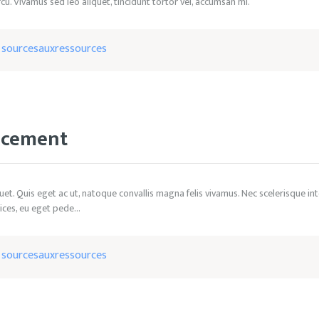
cu. Vivamus sed leo aliquet, tincidunt tortor vel, accumsan mi.
y
sourcesauxressources
ncement
iquet. Quis eget ac ut, natoque convallis magna felis vivamus. Nec scelerisque i
rices, eu eget pede…
y
sourcesauxressources