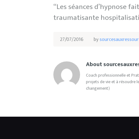
“Les séances d’hypnose fai
traumatisante hospitalisati
27/07/2016
by
sourcesauxressour
About sourcesauxre
Coach professionnelle et Prati
projets de vie et à résoudre l
changement)