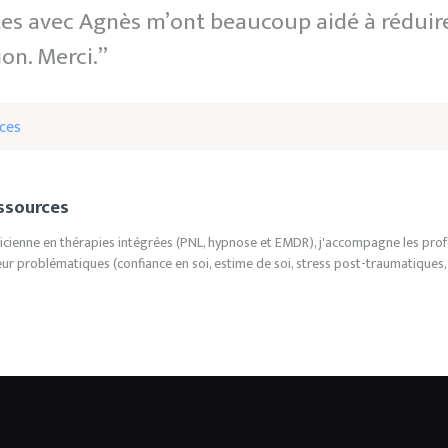
tes avec Agnès m’ont beaucoup aidé à réduir
on. Merci.”
ces
ssources
cienne en thérapies intégrées (PNL, hypnose et EMDR), j'accompagne les profess
eur problématiques (confiance en soi, estime de soi, stress post-traumatiques,